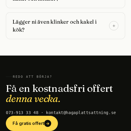
Lägger ni även klinker och kakel i
kök?
REDO ATT BÖRJA?
Få en kostnadsfri offert
denna vecka.
073-913 33 48 · kontakt@hagaplattsattning.se
Få gratis offert
→