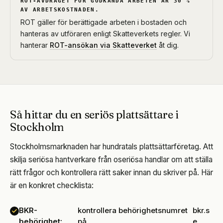
ROT-AVDRAGET FÖR GODKÄNDA ARBETEN ÄR 30 %
AV ARBETSKOSTNADEN.
ROT gäller för berättigade arbeten i bostaden och
hanteras av utföraren enligt Skatteverkets regler. Vi
hanterar
ROT-ansökan via Skatteverket
åt dig.
Så hittar du en seriös plattsättare i
Stockholm
Stockholmsmarknaden har hundratals plattsättarföretag. Att
skilja seriösa hantverkare från oseriösa handlar om att ställa
rätt frågor och kontrollera rätt saker innan du skriver på. Här
är en konkret checklista:
BKR-
kontrollera behörighetsnumret
bkr.s
behörighet:
på
e