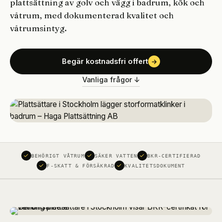
plattsättning av golv och vägg i badrum, kök och
våtrum, med dokumenterad kvalitet och
våtrumsintyg.
Begär kostnadsfri offert
→
Vanliga frågor ↓
BEHÖRIGT VÅTRUM
SÄKER VATTEN
BKR-CERTIFIERAD
F-SKATT & FÖRSÄKRAD
KVALITETSDOKUMENT