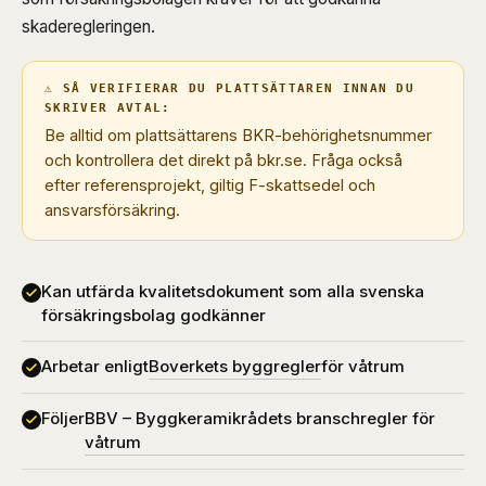
skaderegleringen.
⚠ SÅ VERIFIERAR DU PLATTSÄTTAREN INNAN DU
SKRIVER AVTAL:
Be alltid om plattsättarens BKR-behörighetsnummer
och kontrollera det direkt på bkr.se. Fråga också
efter referensprojekt, giltig F-skattsedel och
ansvarsförsäkring.
Kan utfärda kvalitetsdokument som alla svenska
försäkringsbolag godkänner
Arbetar enligt
Boverkets byggregler
för våtrum
Följer
BBV – Byggkeramikrådets branschregler för
våtrum