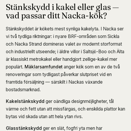
Stänkskydd i kakel eller glas —
vad passar ditt Nacka-kök?
Stänkskyddet är kökets mest synliga kakelyta. I Nacka ser
vi två tydliga riktningar: i nyare BRF-områden som Sickla
och Nacka Strand domineras valet av modernt storformat
och industriellt utseende; i äldre villor i Saltsjö-Boo och Älta
är klassiskt metrokakel eller handgjort zellige-kakel mer
populärt.
Mäklarsamfundet
anger kök som en av de två
renoveringar som tydligast påverkar slutpriset vid en
framtida försäljning — särskilt i Nackas växande
bostadsmarknad.
Kakelstänkskydd
ger oändliga designmöjligheter, tål
värme och fett utan att missfärgas, och enskilda plattor kan
bytas vid skada utan att hela ytan rivs.
Glasstänkskydd
ger en slät, fogfri yta men har