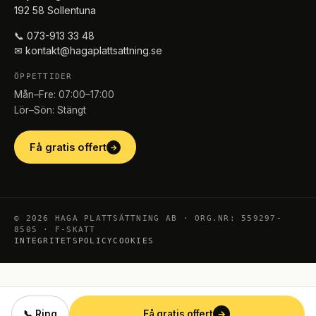
192 58 Sollentuna
📞 073-913 33 48
✉ kontakt@hagaplattsattning.se
ÖPPETTIDER
Mån–Fre: 07:00–17:00
Lör–Sön: Stängt
Få gratis offert
→
© 2026 HAGA PLATTSÄTTNING AB · ORG.NR: 559297-
8505 · F-SKATT
INTEGRITETSPOLICY
COOKIES
→
📞 Ring
Få gratis offert