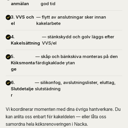
anmälan
god tid
3. VVS och
— flytt av anslutningar sker innan
el
kakelarbete
4.
— stänkskydd och golv läggs efter
Kakelsättning
VVS/el
5.
— skåp och bänkskiva monteras på den
Köksmonta
färdigkaklade ytan
ge
6.
— silikonfog, avslutningslister, eluttag,
Slutdetalje
slutstädning
r
Vi koordinerar momenten med dina övriga hantverkare. Du
kan anlita oss enbart för kakeldelen — eller låta oss
samordna hela köksrenoveringen i Nacka.