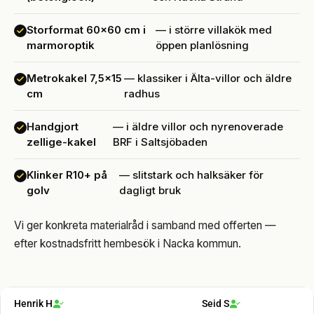
Storformat 60×60 cm i
— i större villakök med
marmoroptik
öppen planlösning
Metrokakel 7,5×15
— klassiker i Älta-villor och äldre
cm
radhus
Handgjort
— i äldre villor och nyrenoverade
zellige-kakel
BRF i Saltsjöbaden
Klinker R10+ på
— slitstark och halksäker för
golv
dagligt bruk
Vi ger konkreta materialråd i samband med offerten —
efter kostnadsfritt hembesök i Nacka kommun.