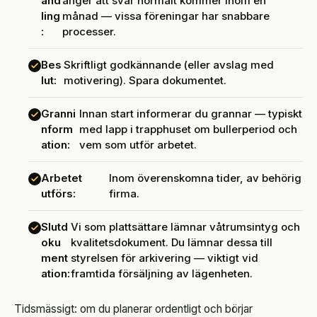
and
anger att svar normalt kommer inom en
ling
månad — vissa föreningar har snabbare
:
processer.
Bes
Skriftligt godkännande (eller avslag med
lut:
motivering). Spara dokumentet.
Granni
Innan start informerar du grannar — typiskt
nform
med lapp i trapphuset om bullerperiod och
ation:
vem som utför arbetet.
Arbetet
Inom överenskomna tider, av behörig
utförs:
firma.
Slutd
Vi som plattsättare lämnar våtrumsintyg och
oku
kvalitetsdokument. Du lämnar dessa till
ment
styrelsen för arkivering — viktigt vid
ation:
framtida försäljning av lägenheten.
Tidsmässigt: om du planerar ordentligt och börjar