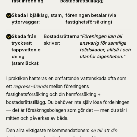
fast inredning:
bostadsrättstillägg)
Skada i bjälklag, stam,
föreningen betalar (via
ytterväggar:
fastighetsförsäkring)
Skada från
Bostadsrätterna
"Föreningen kan bli
trycksatt
skriver:
ansvarig för samtliga
tappvattenle
följdskador, alltså i och
dning
utanför lägenheten."
(stamläcka):
I praktiken hanteras en omfattande vattenskada ofta som
ett
regress-ärende
mellan föreningens
fastighetsförsäkring och din hemförsäkring +
bostadsrättstillägg. Du behöver inte själv lösa fördelningen
— det är försäkringsbolagen som gör det — men du står i
mitten och påverkas av båda.
Den allra viktigaste rekommendationen:
se till att din