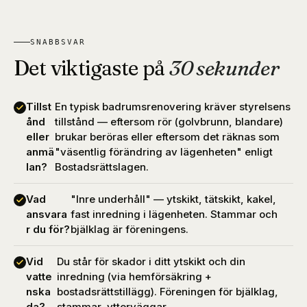
SNABBSVAR
Det viktigaste på
30 sekunder
Tillst
En typisk badrumsrenovering kräver styrelsens
ånd
tillstånd — eftersom rör (golvbrunn, blandare)
eller
brukar beröras eller eftersom det räknas som
anmä
"väsentlig förändring av lägenheten" enligt
lan?
Bostadsrättslagen.
Vad
"Inre underhåll" — ytskikt, tätskikt, kakel,
ansvara
fast inredning i lägenheten. Stammar och
r du för?
bjälklag är föreningens.
Vid
Du står för skador i ditt ytskikt och din
vatte
inredning (via hemförsäkring +
nska
bostadsrättstillägg). Föreningen för bjälklag,
da?
stammar, ytterväggar.