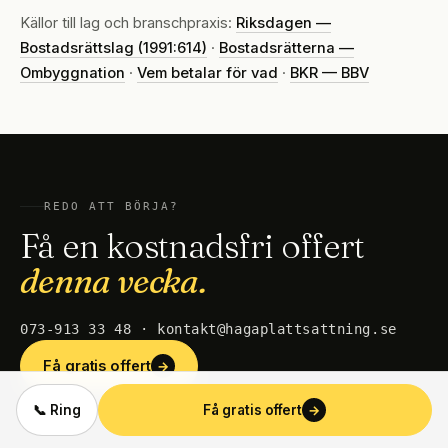
Källor till lag och branschpraxis:
Riksdagen —
Bostadsrättslag (1991:614)
·
Bostadsrätterna —
Ombyggnation
·
Vem betalar för vad
·
BKR — BBV
REDO ATT BÖRJA?
Få en kostnadsfri offert
denna vecka.
073-913 33 48 · kontakt@hagaplattsattning.se
Få gratis offert
→
→
📞 Ring
Få gratis offert