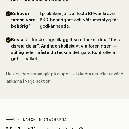
Behöver
I praktiken ja. De flesta BRF:er kräver
firman vara
BKR-behörighet och våtrumsintyg för
behörig?
godkännande.
Bosta
är försäkringstillägget som täcker dina "fasta
dsrätt
delar". Antingen kollektivt via föreningen —
stilläg
eller måste du teckna det själv. Kontrollera
get
vilket.
Hela guiden nedan går på djupet — bläddra ner eller använd
länkarna i varje sektion.
A · LAGEN & STADGARNA