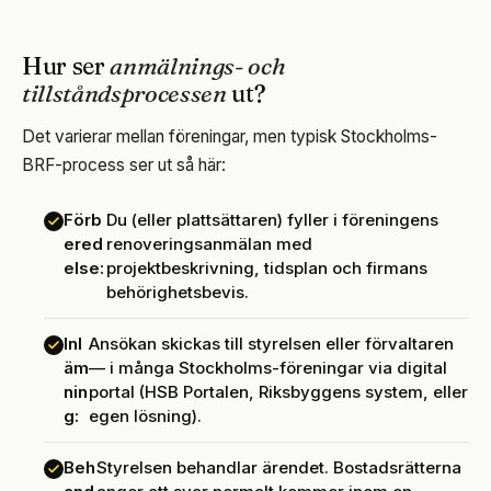
Hur ser
anmälnings- och
tillståndsprocessen
ut?
Det varierar mellan föreningar, men typisk Stockholms-
BRF-process ser ut så här:
Förb
Du (eller plattsättaren) fyller i föreningens
ered
renoveringsanmälan med
else:
projektbeskrivning, tidsplan och firmans
behörighetsbevis.
Inl
Ansökan skickas till styrelsen eller förvaltaren
äm
— i många Stockholms-föreningar via digital
nin
portal (HSB Portalen, Riksbyggens system, eller
g:
egen lösning).
Beh
Styrelsen behandlar ärendet. Bostadsrätterna