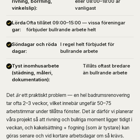
rivning, borrning,
eller 08:00–18:00 är
vinkelslip):
vanligast
Lörda
Ofta tillåtet 09:00–15:00 — vissa föreningar
gar:
förbjuder bullrande arbete helt
Söndagar och röda
I regel helt förbjudet för
dagar:
bullrande arbete
Tyst inomhusarbete
Tillåts oftast bredare
(städning, måleri,
än bullrande arbete
dokumentation):
Det
är
ett praktiskt problem — en hel badrumsrenovering
tar ofta 2–3 veckor, vilket innebär ungefär 50–75
arbetstimmar under tillåtna fönster. Det är därför vi planerar
våra projekt så att rivning och bullriga moment ligger tidigt i
veckan, och kakelsättning + fogning (som är tystare) kan
göras senare och vid kortare arbetsdagar om så krävs.