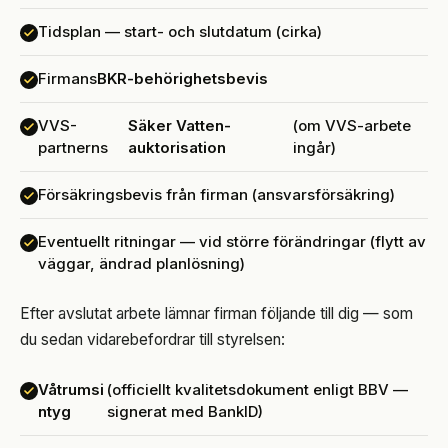
Tidsplan — start- och slutdatum (cirka)
Firmans
BKR-behörighetsbevis
VVS-
Säker Vatten-
(om VVS-arbete
partnerns
auktorisation
ingår)
Försäkringsbevis från firman (ansvarsförsäkring)
Eventuellt ritningar — vid större förändringar (flytt av
väggar, ändrad planlösning)
Efter avslutat arbete lämnar firman följande till dig — som
du sedan vidarebefordrar till styrelsen:
Våtrumsi
(officiellt kvalitetsdokument enligt BBV —
ntyg
signerat med BankID)