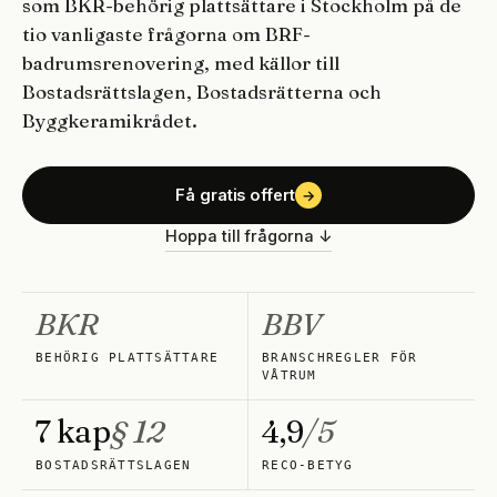
som BKR-behörig plattsättare i Stockholm på de
tio vanligaste frågorna om BRF-
badrumsrenovering, med källor till
Bostadsrättslagen, Bostadsrätterna och
Byggkeramikrådet.
Få gratis offert
→
Hoppa till frågorna ↓
BKR
BBV
BEHÖRIG PLATTSÄTTARE
BRANSCHREGLER FÖR
VÅTRUM
7 kap
§ 12
4,9
/5
BOSTADSRÄTTSLAGEN
RECO-BETYG